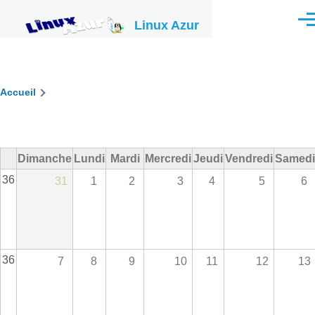
Aller au contenu principal
Linux Azur
Men
Fil
Accueil
d'Ariane
Dimanche
Lundi
Mardi
Mercredi
Jeudi
Vendredi
Samedi
36
31
1
2
3
4
5
6
36
7
8
9
10
11
12
13