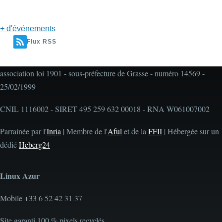
Pagination
+ d'événements
Flux RSS
association loi 1901 - sous-préfecture de Grasse - numéro 14569 -
25/02/1999
CNIL 1116002 - SIRET 495 259 632 00018 - RNA W061007002
Parrainée par l'
Inria
| Membre de l'
Aful
et de la
FFII
| Hébergée sur un
dédié
Heberg24
Linux Azur
Mobile +33 6 52 42 31 37
Site garanti 100 % pixels recyclés