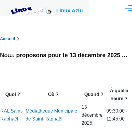
Aller au contenu principal
Linux Azur
Men
Fil
Accueil
d'Ariane
Nous proposons pour le
13 décembre 2025
...
À quelle
Quoi ?
Où ?
Quand ?
heure ?
13
RAL Saint-
Médiathèque Municipale
09:30:00
-
décembre
Raphaël
de Saint-Raphaël
12:45:00
2025