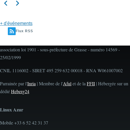
Précédent
Suivant
Pagination
+ d'événements
Flux RSS
association loi 1901 - sous-préfecture de Grasse - numéro 14569 -
25/02/1999
CNIL 1116002 - SIRET 495 259 632 00018 - RNA W061007002
Parrainée par l'
Inria
| Membre de l'
Aful
et de la
FFII
| Hébergée sur un
dédié
Heberg24
Linux Azur
Mobile +33 6 52 42 31 37