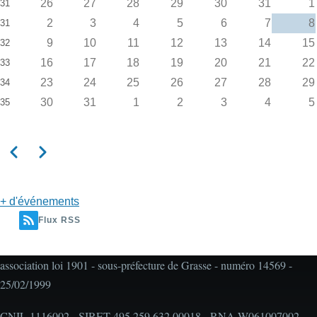
26
27
28
29
30
31
1
31
2
3
4
5
6
7
8
31
9
10
11
12
13
14
15
32
16
17
18
19
20
21
22
33
23
24
25
26
27
28
29
34
30
31
1
2
3
4
5
35
Précédent
Suivant
Pagination
+ d'événements
Flux RSS
association loi 1901 - sous-préfecture de Grasse - numéro 14569 -
25/02/1999
CNIL 1116002 - SIRET 495 259 632 00018 - RNA W061007002