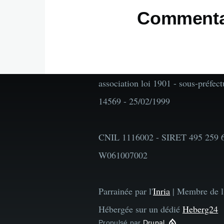
Commenta
association loi 1901 - sous-préfec
14569 - 25/02/1999
CNIL 1116002 - SIRET 495 259 
W061007002
Parrainée par l'
Inria
| Membre de l
Hébergée sur un dédié
Heberg24
Propulsé par
Drupal