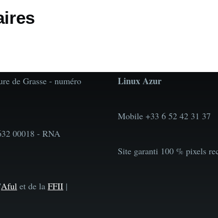
ires
Linux Azur
ture de Grasse - numéro
Mobile +33 6 52 42 31 37
632 00018 - RNA
Site garanti 100 % pixels re
'
Aful
et de la
FFII
|