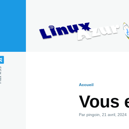
Aller au contenu principal
 RSS
Accueil
Fil
Vous 
d'Ariane
Par
pingoin
, 21 avril, 2024